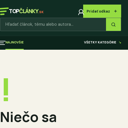
TOP
ČLÁNKY
＋
Pridať odkaz
.SK
Hľadať články
NAJNOVŠIE
VŠETKY KATEGÓRIE
↘
!
Niečo sa