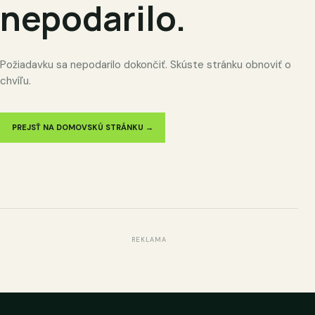
nepodarilo.
Požiadavku sa nepodarilo dokončiť. Skúste stránku obnoviť o
chvíľu.
PREJSŤ NA DOMOVSKÚ STRÁNKU →
REKLAMA