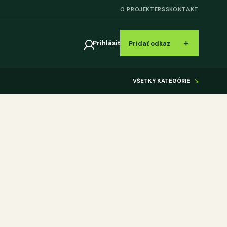
O PROJEKTE
RSS
KONTAKT
＋
Prihlásiť
Pridať odkaz
VŠETKY KATEGÓRIE
↘