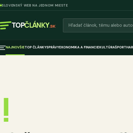
SLOVENSKÝ WEB NA JEDNOM MIESTE
Hľadať články
TOP
ČLÁNKY
.SK
NAJNOVŠIE
TOP ČLÁNKY
SPRÁVY
EKONOMIKA A FINANCIE
KULTÚRA
ŠPORT
HAR
!