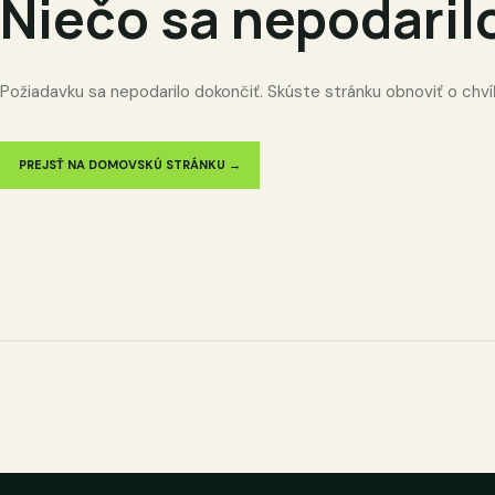
Niečo sa nepodaril
Požiadavku sa nepodarilo dokončiť. Skúste stránku obnoviť o chví
PREJSŤ NA DOMOVSKÚ STRÁNKU →