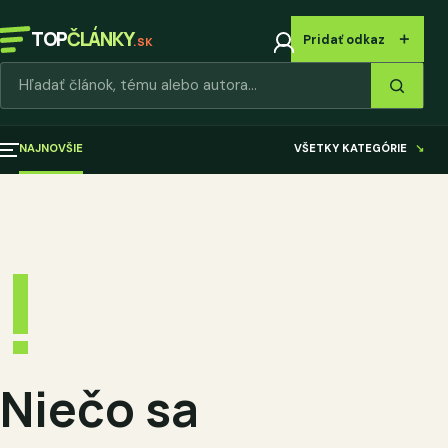
TOP
ČLÁNKY
＋
Pridať odkaz
.SK
Hľadať články
NAJNOVŠIE
VŠETKY KATEGÓRIE
↘
!
Niečo sa