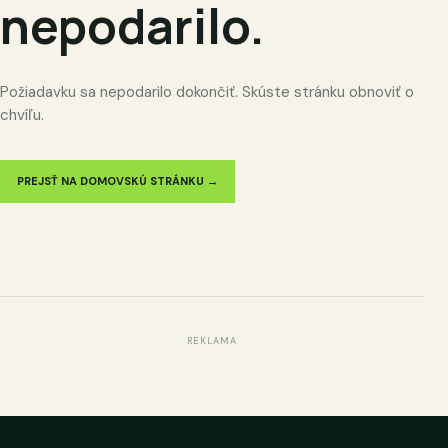
nepodarilo.
Požiadavku sa nepodarilo dokončiť. Skúste stránku obnoviť o
chvíľu.
PREJSŤ NA DOMOVSKÚ STRÁNKU →
REKLAMA