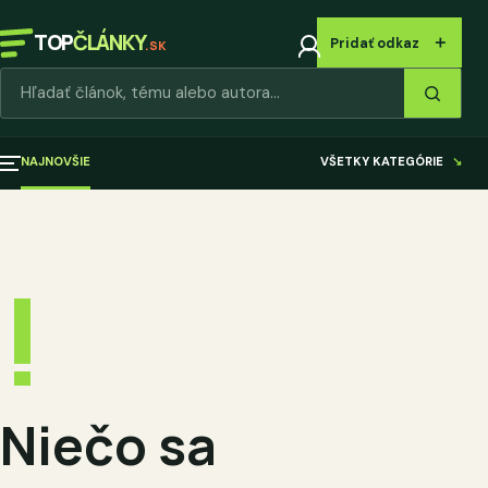
TOP
ČLÁNKY
＋
Pridať odkaz
.SK
Hľadať články
NAJNOVŠIE
VŠETKY KATEGÓRIE
↘
!
Niečo sa