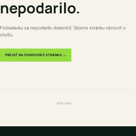
nepodarilo.
Požiadavku sa nepodarilo dokončiť. Skúste stránku obnoviť o
chvíľu.
PREJSŤ NA DOMOVSKÚ STRÁNKU →
REKLAMA