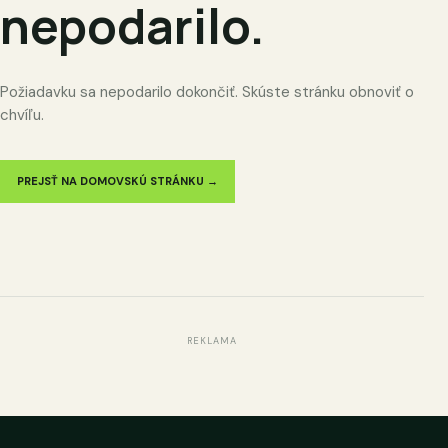
nepodarilo.
Požiadavku sa nepodarilo dokončiť. Skúste stránku obnoviť o
chvíľu.
PREJSŤ NA DOMOVSKÚ STRÁNKU →
REKLAMA