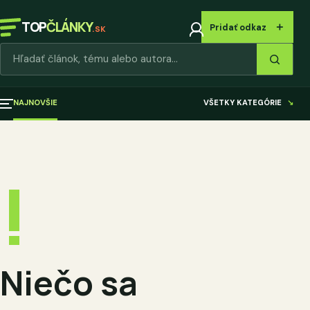
TOP
ČLÁNKY
＋
Pridať odkaz
.SK
Hľadať články
NAJNOVŠIE
VŠETKY KATEGÓRIE
↘
!
Niečo sa