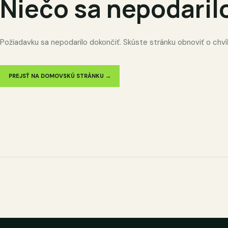
Niečo sa nepodaril
Požiadavku sa nepodarilo dokončiť. Skúste stránku obnoviť o chví
PREJSŤ NA DOMOVSKÚ STRÁNKU →