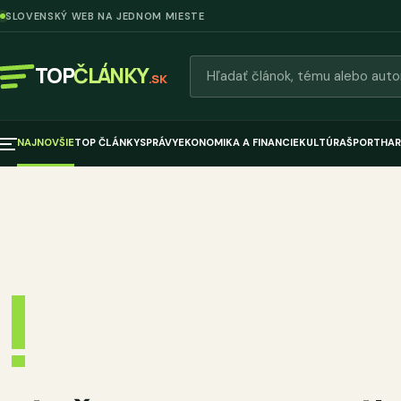
SLOVENSKÝ WEB NA JEDNOM MIESTE
Hľadať články
TOP
ČLÁNKY
.SK
NAJNOVŠIE
TOP ČLÁNKY
SPRÁVY
EKONOMIKA A FINANCIE
KULTÚRA
ŠPORT
HAR
!