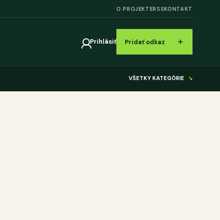
O PROJEKTE
RSS
KONTAKT
＋
Prihlásiť
Pridať odkaz
VŠETKY KATEGÓRIE
↘