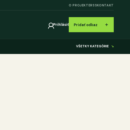
O PROJEKTE
RSS
KONTAKT
＋
Prihlásiť
Pridať odkaz
VŠETKY KATEGÓRIE
↘