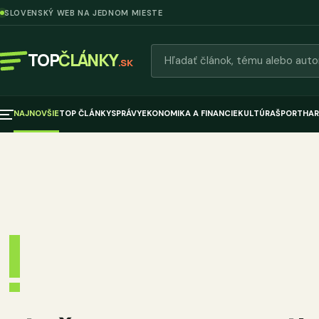
SLOVENSKÝ WEB NA JEDNOM MIESTE
Hľadať články
TOP
ČLÁNKY
.SK
NAJNOVŠIE
TOP ČLÁNKY
SPRÁVY
EKONOMIKA A FINANCIE
KULTÚRA
ŠPORT
HAR
!