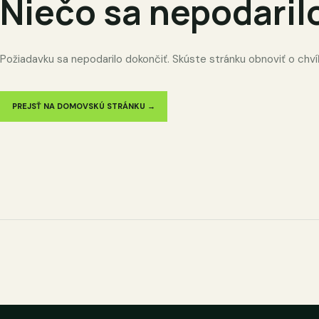
Niečo sa nepodaril
Požiadavku sa nepodarilo dokončiť. Skúste stránku obnoviť o chví
PREJSŤ NA DOMOVSKÚ STRÁNKU →