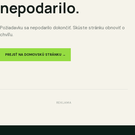
nepodarilo.
Požiadavku sa nepodarilo dokončiť. Skúste stránku obnoviť o
chvíľu.
PREJSŤ NA DOMOVSKÚ STRÁNKU →
REKLAMA