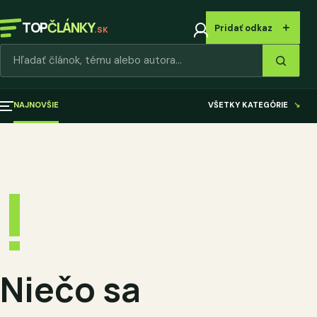
TOP
ČLÁNKY
＋
Pridať odkaz
.SK
Hľadať články
NAJNOVŠIE
VŠETKY KATEGÓRIE
↘
!
Niečo sa