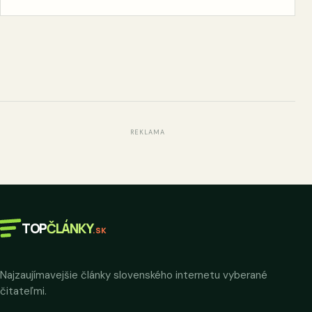
REKLAMA
TOP
ČLÁNKY
.SK
Najzaujímavejšie články slovenského internetu vyberané
čitateľmi.