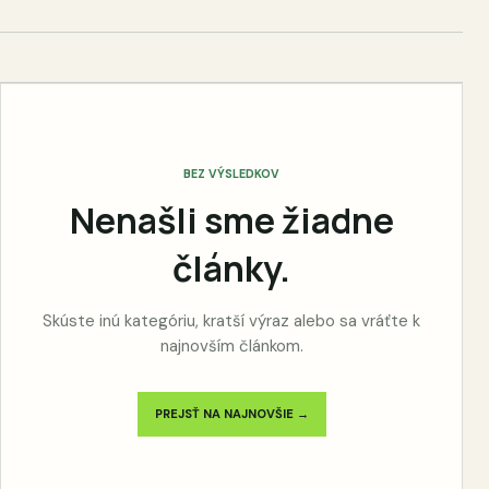
BEZ VÝSLEDKOV
Nenašli sme žiadne
články.
Skúste inú kategóriu, kratší výraz alebo sa vráťte k
najnovším článkom.
PREJSŤ NA NAJNOVŠIE →