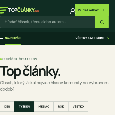
TOP
ČLÁNKY
＋
Pridať odkaz
.SK
Hľadať články
NAJNOVŠIE
VŠETKY KATEGÓRIE
↘
REBRÍČEK ČITATEĽOV
Top články.
Obsah, ktorý získal najviac hlasov komunity vo vybranom
období.
DEŇ
TÝŽDEŇ
MESIAC
ROK
VŠETKO