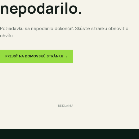
nepodarilo.
Požiadavku sa nepodarilo dokončiť. Skúste stránku obnoviť o
chvíľu.
PREJSŤ NA DOMOVSKÚ STRÁNKU →
REKLAMA