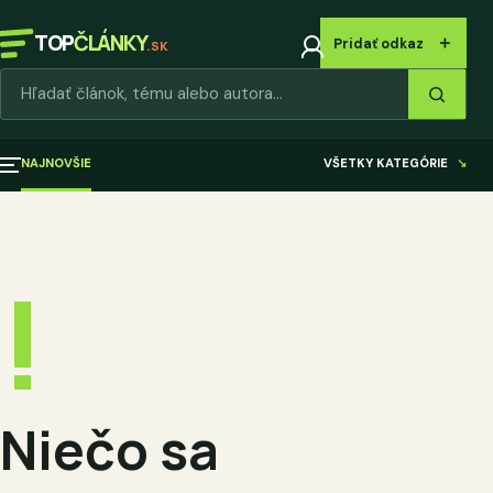
TOP
ČLÁNKY
＋
Pridať odkaz
.SK
Hľadať články
NAJNOVŠIE
VŠETKY KATEGÓRIE
↘
!
Niečo sa